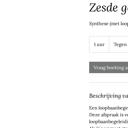
Zesde g
Synthese (met lo
Tegen
vergoeding
1 uur
1
Tegen
u
u
Vraag boeking a
Beschrijving v
Een loopbaanbegel
Deze afspraak is v
loopbaanbegeleid