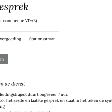
esprek
opbaancheque VDAB)
 vergoeding
Stationsstraat
an
an de dienst
eidingstraject duurt ongeveer 7 uur.
oor het zesde en laatste gesprek en staat in het teken de syn
ing