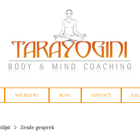
WIE BEN IK?
BLOG
CONTACT
KAL
lijst
Zesde gesprek