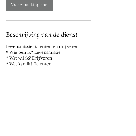
Vraag boeking aan
Beschrijving van de dienst
Levensmissie, talenten en drijfveren
* Wie ben ik? Levensmissie
* Wat wil ik? Drijfveren
* Wat kan ik? Talenten
Contactgegevens
Stationsstraat 120, 9690 Kluisbergen,
Belgium
+32 477 79 50 23
maaike@tarayogini.be