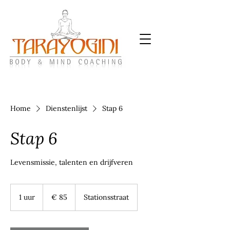
Home
Dienstenlijst
Stap 6
Stap 6
Levensmissie, talenten en drijfveren
85
euro
1 uur
1
€ 85
Stationsstraat
u
u