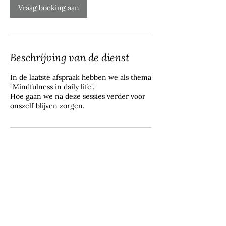
Vraag boeking aan
Beschrijving van de dienst
In de laatste afspraak hebben we als thema
"Mindfulness in daily life".
Hoe gaan we na deze sessies verder voor
onszelf blijven zorgen.
Contactgegevens
Stationsstraat 120, 9690 Kluisbergen,
Belgium
+32 477 79 50 23
maaike@tarayogini.be