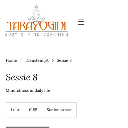
Home
Dienstenlijst
Sessie 8
Sessie 8
Mindfulness in daily life
85
euro
1 uur
1
€ 85
Stationsstraat
u
u