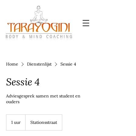
Home
Dienstenlijst
Sessie 4
Sessie 4
Adviesgesprek samen met student en
ouders
1 uur
1
Stationsstraat
u
u