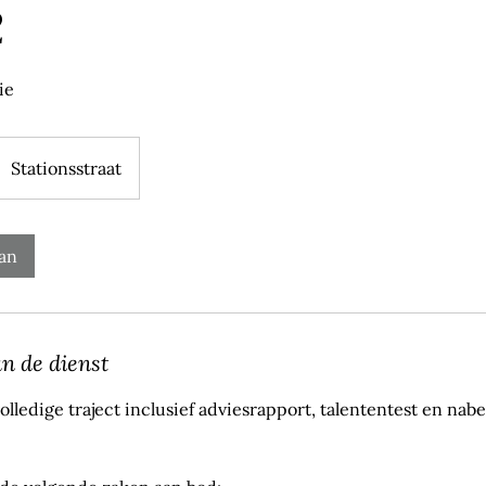
2
ie
Stationsstraat
an
an de dienst
volledige traject inclusief adviesrapport, talententest en na