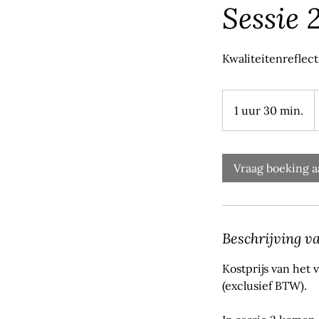
Sessie 
Kwaliteitenreflect
1 uur 30 min.
1
u
u
3
Vraag boeking a
0
m
i
n
Beschrijving v
.
Kostprijs van het 
(exclusief BTW).