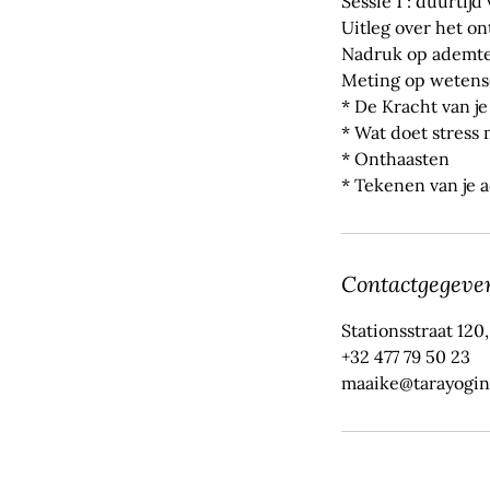
Sessie 1 : duurtijd 
Uitleg over het on
Nadruk op ademte
Meting op wetensc
* De Kracht van j
* Wat doet stress 
* Onthaasten
* Tekenen van je 
Contactgegeve
Stationsstraat 120
+32 477 79 50 23
maaike@tarayogin