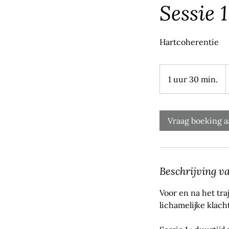
Sessie 1
Hartcoherentie
1
e
1 uur 30 min.
1
u
u
3
Vraag boeking a
0
m
i
n
Beschrijving v
.
Voor en na het tra
lichamelijke klach