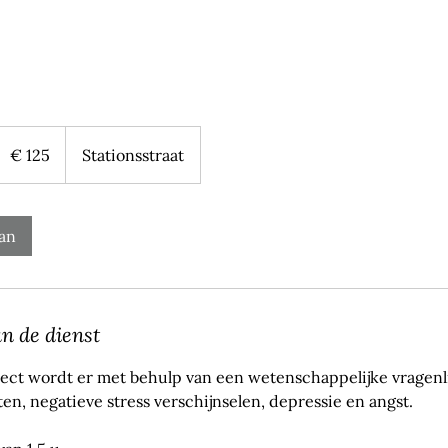
25
uro
€ 125
Stationsstraat
an
an de dienst
ject wordt er met behulp van een wetenschappelijke vragenli
ten, negatieve stress verschijnselen, depressie en angst.