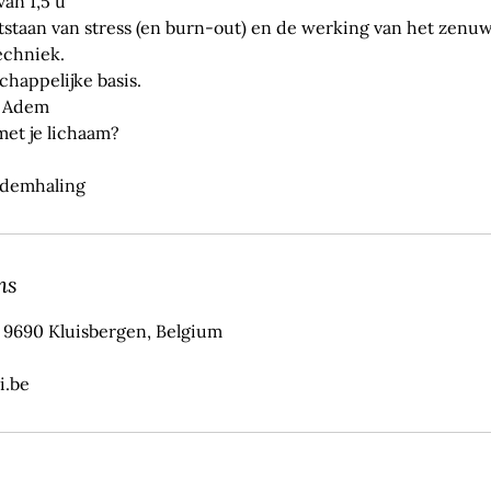
van 1,5 u
tstaan van stress (en burn-out) en de werking van het zenuws
chniek.
happelijke basis.
e Adem
met je lichaam?
ademhaling
ns
, 9690 Kluisbergen, Belgium
i.be